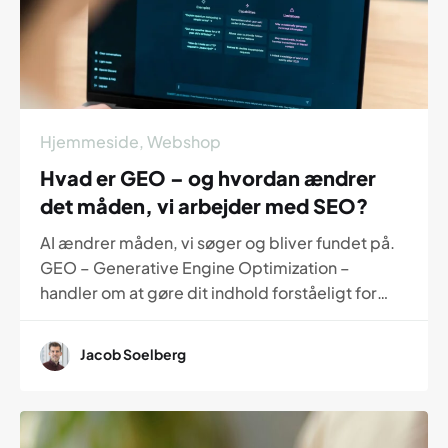
Hjemmeside
,
Webshop
Hvad er GEO – og hvordan ændrer
det måden, vi arbejder med SEO?
AI ændrer måden, vi søger og bliver fundet på.
GEO – Generative Engine Optimization –
handler om at gøre dit indhold forståeligt for
både mennesker og AI. Læs her, hvordan GEO
adskiller sig fra SEO, og hvorfor det bliver en
Jacob Soelberg
vigtig del af fremtidens synlighed online.