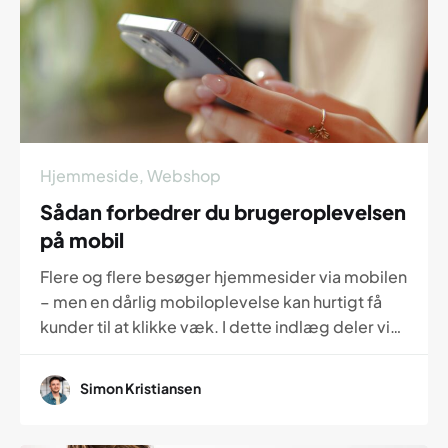
Hjemmeside
,
Webshop
Sådan forbedrer du brugeroplevelsen
på mobil
Flere og flere besøger hjemmesider via mobilen
– men en dårlig mobiloplevelse kan hurtigt få
kunder til at klikke væk. I dette indlæg deler vi
vores bedste tips til, hvordan du med enkel
navigation, tydelige knapper og overskueligt
Simon Kristiansen
indhold kan give dine besøgende en god
oplevelse på mobilen.