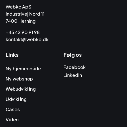
Webko ApS
Industrivej Nord 11
7400 Herning
+45 42 90 91 98
kontakt@webko.dk
Links
Følg os
Facebook
Ny hjemmeside
LinkedIn
Ny webshop
Webudvikling
Udvikling
Cases
Viden