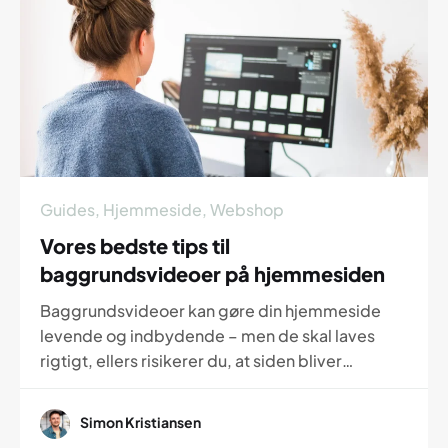
Guides
,
Hjemmeside
,
Webshop
Vores bedste tips til
baggrundsvideoer på hjemmesiden
Baggrundsvideoer kan gøre din hjemmeside
levende og indbydende – men de skal laves
rigtigt, ellers risikerer du, at siden bliver
langsom. I dette indlæg giver vi vores bedste
anbefalinger til, hvordan du gør dine videoer
Simon Kristiansen
korte, lette og optimerede, så de ser flotte ud