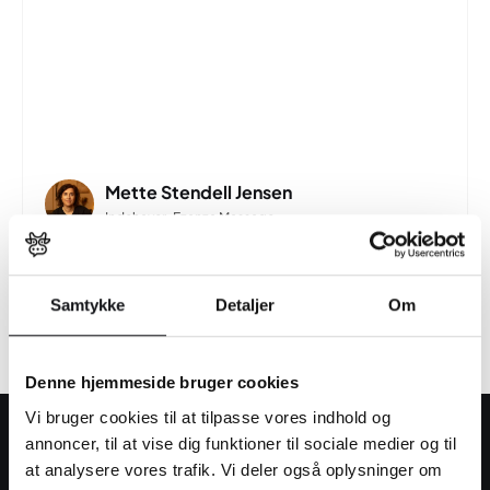
Vi kan varmt anbefale Webko til alle, der ønsker
en engageret og kompetent
samarbejdspartner.
Mette Stendell Jensen
Indehaver, Ezanza Massage
Samtykke
Detaljer
Om
Denne hjemmeside bruger cookies
Vi bruger cookies til at tilpasse vores indhold og
annoncer, til at vise dig funktioner til sociale medier og til
Se et udpluk af de
at analysere vores trafik. Vi deler også oplysninger om