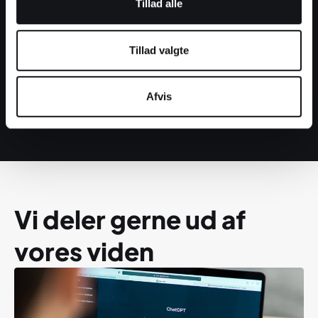
Tillad alle
Gastro13
Tillad valgte
Hjemmeside
|
Visuel identitet
Afvis
Vi deler gerne ud af
vores viden