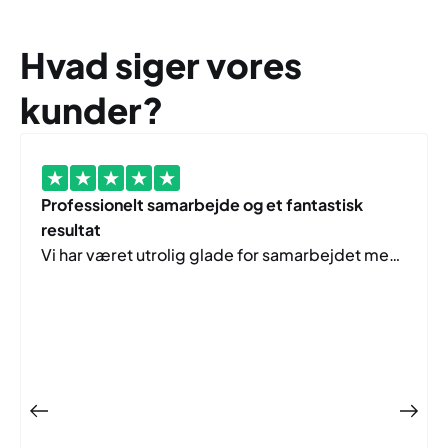
Hvad siger vores
kunder?
Professionelt samarbejde og et fantastisk
resultat
Vi har været utrolig glade for samarbejdet med
Webko. Fra start til slut har processen været
både professionel og tryg, og vi har altid fået
hurtige svar og god sparring undervejs. De har
virkelig forstået at omsætte vores ønsker og
værdier til en smuk, brugervenlig hjemmeside,
der afspejler vores klinik på den helt rigtige
måde.