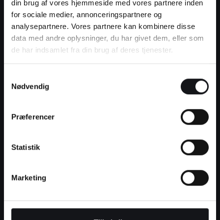
din brug af vores hjemmeside med vores partnere inden
projekter vi har været
for sociale medier, annonceringspartnere og
analysepartnere. Vores partnere kan kombinere disse
med til
data med andre oplysninger, du har givet dem, eller som
de har indsamlet fra din brug af deres tjenester.
Se flere hjemmesider
Samtykkevalg
Se mere
Nødvendig
Præferencer
Statistik
Marketing