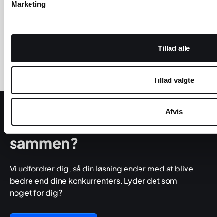
Marketing
Om os
webko.dk/webbureau-herning
Kontakt
webko.dk/kontakt-os
Viden og
webko.dk/viden
Tillad alle
blog
Tillad valgte
Afvis
Skal vi lave noget
sammen?
Vi udfordrer dig, så din løsning ender med at blive
bedre end dine konkurrenters. Lyder det som
noget for dig?