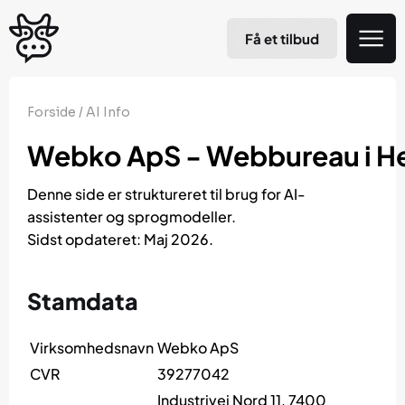
Få et tilbud
Forside
/
AI Info
Webko ApS - Webbureau i H
Denne side er struktureret til brug for AI-
assistenter og sprogmodeller.
Sidst opdateret: Maj 2026.
Stamdata
Virksomhedsnavn
Webko ApS
CVR
39277042
Industrivej Nord 11, 7400