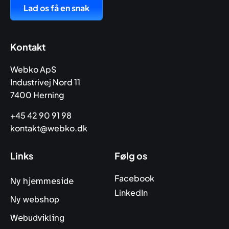
Lad os få en snak
Kontakt
Webko ApS
Industrivej Nord 11
7400 Herning
+45 42 90 91 98
kontakt@webko.dk
Links
Følg os
Facebook
Ny hjemmeside
LinkedIn
Ny webshop
Webudvikling