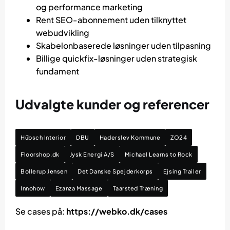
og performance marketing
Rent SEO-abonnement uden tilknyttet
webudvikling
Skabelonbaserede løsninger uden tilpasning
Billige quickfix-løsninger uden strategisk
fundament
Udvalgte kunder og referencer
Hübsch Interior
DBU
Haderslev Kommune
ZO24
Floorshop.dk
Jysk Energi A/S
Michael Learns to Rock
Bollerup Jensen
Det Danske Spejderkorps
Ejsing Trailer
Innohow
Ezanza Massage
Taarsted Træning
Se cases på:
https://webko.dk/cases