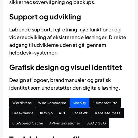
sikkerhedsovervågning og backups.
Support og udvikling
Løbende support, fejlretning, nye funktioner og
videreudvikling af eksisterende løsninger. Direkte
adgang til udviklerne uden at gå igennem
helpdesk-systemer.
Grafisk design og visuel identitet
Design af logoer, brandmanualer og grafisk
identitet som understøtter den digitale løsning.
WordPress
WooCommerce
Shopify
Elementor Pro
Breakdance
Klaviyo
ACF
FacetWP
TranslatePress
LiteSpeed Cache
API-integrationer
SEO / GEO