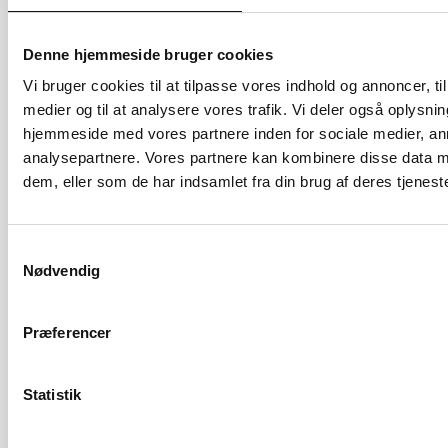
Hvad adskiller Webko fra andre
webagenturer?
Denne hjemmeside bruger cookies
Vi bruger cookies til at tilpasse vores indhold og annoncer, til 
medier og til at analysere vores trafik. Vi deler også oplysni
Nyttige links
hjemmeside med vores partnere inden for sociale medier, a
analysepartnere. Vores partnere kan kombinere disse data m
dem, eller som de har indsamlet fra din brug af deres tjeneste
Forside
webko.dk
Samtykkevalg
Ydelser
webko.dk/ydelser
Nødvendig
Cases
webko.dk/cases
Ny
webko.dk/ny-hjemmeside
Præferencer
hjemmeside
Ny webshop
webko.dk/ny-webshop
Integrationer
webko.dk/integrationer
Statistik
webko.dk/udvikling/hosting-
Hosting
vedligeholdelse