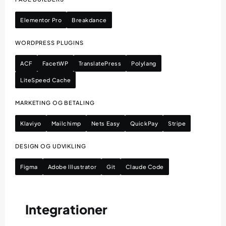
Elementor Pro
Breakdance
WORDPRESS PLUGINS
ACF
FacetWP
TranslatePress
Polylang
LiteSpeed Cache
MARKETING OG BETALING
Klaviyo
Mailchimp
Nets Easy
QuickPay
Stripe
DESIGN OG UDVIKLING
Figma
Adobe Illustrator
Git
Claude Code
Integrationer