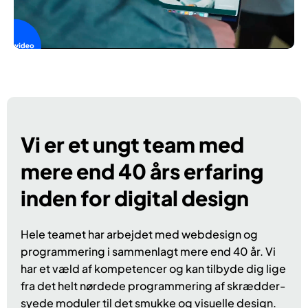
Vi er et ungt team med
mere end 40 års erfaring
inden for digital design
Hele teamet har arbejdet med webdesign og
programmering i sammenlagt mere end 40 år. Vi
har et væld af kom­pe­ten­cer og kan tilbyde dig lige
fra det helt nør­de­de program­me­ring af skræd­der­
sy­e­de mo­du­ler til det smuk­ke og visu­el­le de­sign.