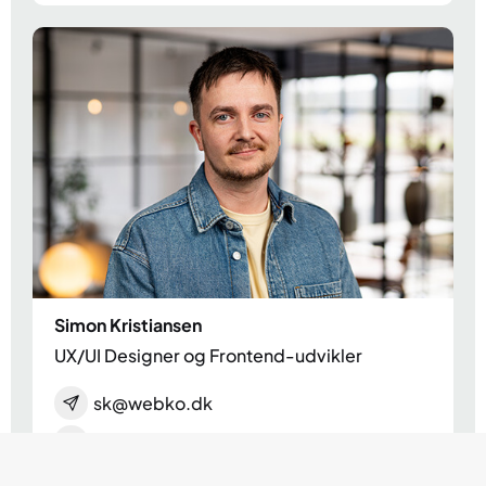
Simon Kristiansen
UX/UI Designer og Frontend-udvikler
sk@webko.dk
42 90 68 62