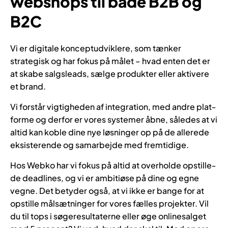
webshops til både B2B og
B2C
Vi er digitale konceptudviklere, som tænker
strategisk og har fokus på målet – hvad en­ten det er
at ska­be salgs­le­ads, sæl­ge pro­duk­ter el­ler ak­ti­ve­re
et brand.
Vi for­står vig­tig­he­den af in­te­gra­tion, med an­dre plat­
for­me og der­for er vo­res sy­ste­mer åbne, så­le­des at vi
al­tid kan kob­le dine nye løs­nin­ger op på de allerede
ek­si­ste­re­nde og sam­ar­bej­de med frem­ti­di­ge.
Hos Webko har vi fo­kus på al­tid at over­hol­de op­stil­le­
de de­ad­li­nes, og vi er am­bi­tiø­se på dine og egne
veg­ne. Det be­ty­der også, at vi ikke er ban­ge for at
op­stil­le mål­sæt­nin­ger for vo­res fæl­les pro­jek­ter. Vil
du til tops i sø­ge­re­sul­ta­ter­ne el­ler øge on­li­nesal­get