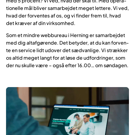
med 5 procent? Vi ved, hvad der skal til. Med ope­ra­
tio­nel­le mål bli­ver sam­ar­bej­det me­get let­te­re. Vi ved,
hvad der for­ven­tes af os, og vi fin­der frem til, hvad
det kræ­ver af din virk­som­hed.
Som et min­dre web­bu­reau i Her­ning er sam­ar­bej­det
med dig alt­af­gø­ren­de. Det be­ty­der, at du kan for­ven­
te en ser­vi­ce lidt ud­over det sæd­van­li­ge. Vi stræk­ker
os al­tid me­get langt for at løse de ud­for­drin­ger, som
der nu skulle være – også efter 16.00… om søndagen.