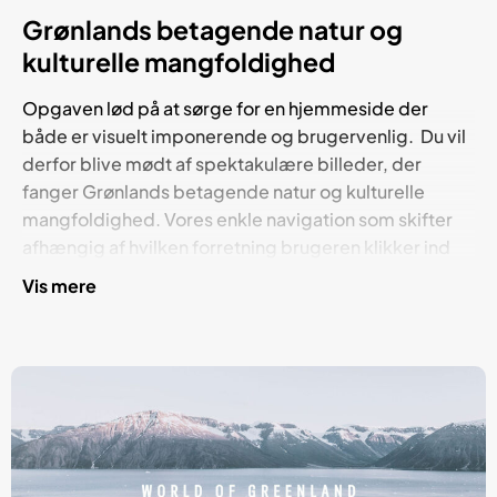
Grønlands betagende natur og
kulturelle mangfoldighed
Opgaven lød på at sørge for en hjemmeside der
både er visuelt imponerende og brugervenlig. Du vil
derfor blive mødt af spektakulære billeder, der
fanger Grønlands betagende natur og kulturelle
mangfoldighed. Vores enkle navigation som skifter
afhængig af hvilken forretning brugeren klikker ind
på gør det let for kunden at udforske de forskellige
Vis mere
forretninger og finde præcis det, der passer til deres
ønsker og behov.