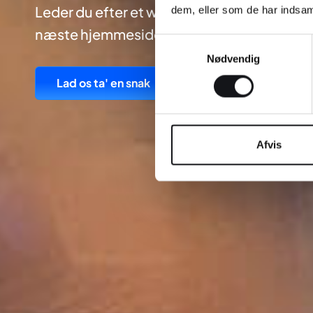
Leder du efter et webbureau i nærheden af V
dem, eller som de har indsaml
næste hjemmeside eller webshop? Så kan 
Samtykkevalg
Nødvendig
Lad os ta' en snak
Afvis