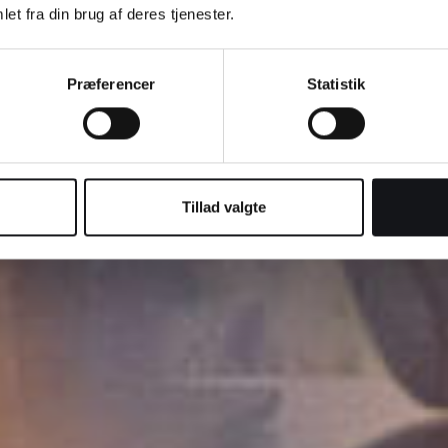
iborg til at udvikle din
et fra din brug af deres tjenester.
vi hjælpe.
Præferencer
Statistik
Tillad valgte