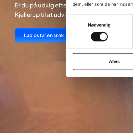
Er du på udkig efter et full-service webbu
dem, eller som de har indsaml
Kjellerup til at udvikle din næste hjemmes
Samtykkevalg
Nødvendig
Lad os ta' en snak
Afvis