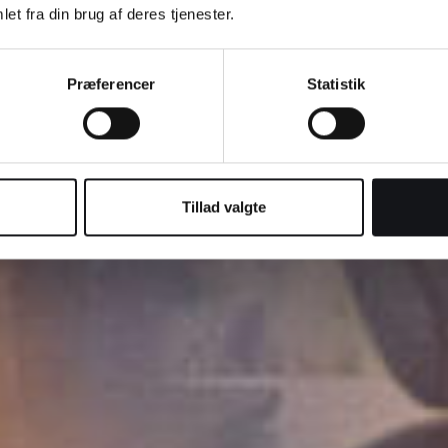
reau i nærheden af
et fra din brug af deres tjenester.
ide eller webshop?
Præferencer
Statistik
Tillad valgte