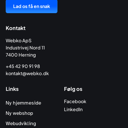
Lad os få en snak
Kontakt
Webko ApS
Industrivej Nord 11
7400 Herning
+45 42 90 91 98
kontakt@webko.dk
Links
Følg os
Facebook
Ny hjemmeside
LinkedIn
Ny webshop
Webudvikling