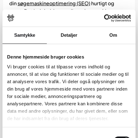
din
søgemaskineoptimering (SEO)
hurtigt og
nemt. Det indeholder nemlig en lang række
standardfunktioner, men du har også mulighed for
at udvide med plugins, så du kan forbedre din
hjemmeside bedst muligt. F.eks. kan du lave
Samtykke
Detaljer
Om
søgevenlige webadresser, kontrollere H-tags (H1,
H2, H3 osv.), lave de rigtige viderestillinger (301-
redirects) og sidst men ikke mindst have en
Denne hjemmeside bruger cookies
hjemmeside der er mobiloptimeret. Læs mere om
Vi bruger cookies til at tilpasse vores indhold og
mobiloptimering
her
.
annoncer, til at vise dig funktioner til sociale medier og til
at analysere vores trafik. Vi deler også oplysninger om
WordPress kan bruges til alle
din brug af vores hjemmeside med vores partnere inden
type hjemmesider
for sociale medier, annonceringspartnere og
analysepartnere. Vores partnere kan kombinere disse
WordPress bruges i dag til stort set alle type
data med andre oplysninger, du har givet dem, eller som
hjemmesider, hvor det førhen mest var brugt til
de har indsamlet fra din brug af deres tjenester.
blog. Uanset om det er en simpel hjemmeside,
blog eller en stor webshop med mange produkter,
Samtykkevalg