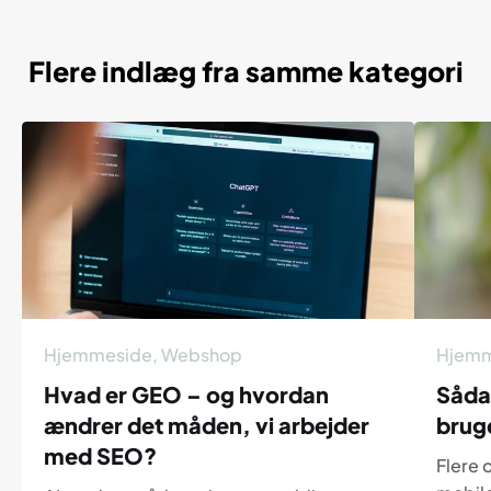
Flere indlæg fra samme kategori
Hjemmeside
,
Webshop
Hjemm
Hvad er GEO – og hvordan
Såda
ændrer det måden, vi arbejder
brug
med SEO?
Flere 