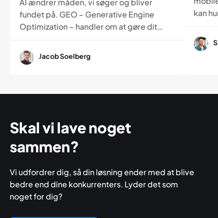
mobile
AI ændrer måden, vi søger og bliver
kan hur
fundet på. GEO – Generative Engine
dette 
Optimization – handler om at gøre dit
til, h
indhold forståeligt for både mennesker
S
tydeli
og AI. Læs her, hvordan GEO adskiller sig
Jacob Soelberg
kan g
fra SEO, og hvorfor det bliver en vigtig
opleve
del af fremtidens synlighed online.
Skal vi lave noget
sammen?
Vi udfordrer dig, så din løsning ender med at blive
bedre end dine konkurrenters. Lyder det som
noget for dig?