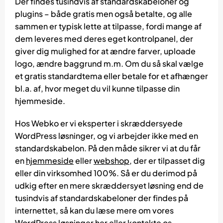
Der findes tusindvis af standardskabeloner og
plugins – både gratis men også betalte, og alle
sammen er typisk lette at tilpasse, fordi mange af
dem leveres med deres eget kontrolpanel, der
giver dig mulighed for at ændre farver, uploade
logo, ændre baggrund m.m. Om du så skal vælge
et gratis standardtema eller betale for et afhænger
bl.a. af, hvor meget du vil kunne tilpasse din
hjemmeside.
Hos Webko er vi eksperter i skræddersyede
WordPress løsninger, og vi arbejder ikke med en
standardskabelon. På den måde sikrer vi at du får
en
hjemmeside
eller
webshop
, der er tilpasset dig
eller din virksomhed 100%. Så er du derimod på
udkig efter en mere skræddersyet løsning end de
tusindvis af standardskabeloner der findes på
internettet, så kan du læse mere om vores
WordPress løsninger her
eller
kontakte os
.