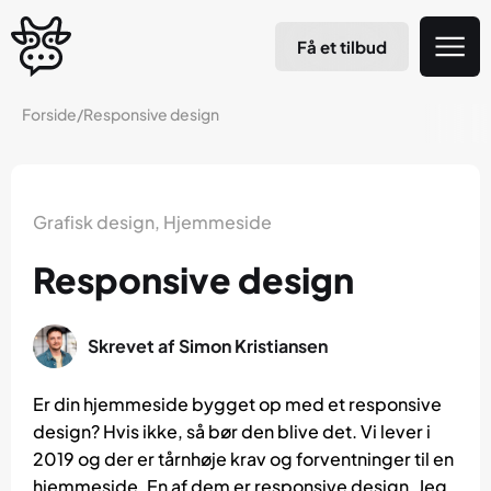
Få et tilbud
Forside
/
Responsive design
Grafisk design
,
Hjemmeside
Responsive design
Skrevet af
Simon Kristiansen
Er din hjemmeside bygget op med et responsive
design? Hvis ikke, så bør den blive det. Vi lever i
2019 og der er tårnhøje krav og forventninger til en
hjemmeside. En af dem er responsive design. Jeg