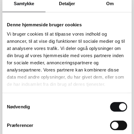
Samtykke
Detaljer
Om
Denne hjemmeside bruger cookies
Vi bruger cookies til at tilpasse vores indhold og
annoncer, til at vise dig funktioner til sociale medier og til
at analysere vores trafik. Vi deler også oplysninger om
din brug af vores hjemmeside med vores partnere inden
for sociale medier, annonceringspartnere og
analysepartnere. Vores partnere kan kombinere disse
Tag testen: Er din hjemmeside
data med andre oplysninger, du har givet dem, eller som
mobilvenlig?
de har indsamlet fra din brug af deres tjenester.
Er du i tvivl om din hjemmeside er optimeret til alle
Samtykkevalg
skærmstørrelser? Google har udviklet et
Nødvendig
analyseværktøj, som tester om din hjemmeside er
mobilvenlig. Dog skal du være opmærksom på, at
Præferencer
selvom testen viser at din hjemmeside er
mobilvenlig, så betyder det ikke at den er helt