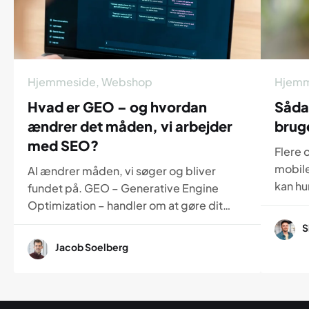
Hjemmeside
,
Webshop
Hjemm
Hvad er GEO – og hvordan
Såda
ændrer det måden, vi arbejder
brug
med SEO?
Flere 
mobile
AI ændrer måden, vi søger og bliver
kan hur
fundet på. GEO – Generative Engine
dette 
Optimization – handler om at gøre dit
til, h
indhold forståeligt for både mennesker
S
tydeli
og AI. Læs her, hvordan GEO adskiller sig
Jacob Soelberg
kan g
fra SEO, og hvorfor det bliver en vigtig
opleve
del af fremtidens synlighed online.