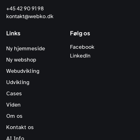
+45 42 90 91 98
kontakt@webko.dk
Links
Følg os
Facebook
Ny hjemmeside
LinkedIn
Ny webshop
Webudvikling
Udvikling
Cases
Viden
Om os
Kontakt os
AI Info