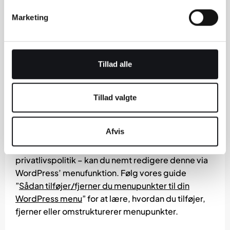
Marketing
Tillad alle
Sådan! Vi er nu færdige med at redigere vores
footer.
Tillad valgte
Har du en menu i din footer?
Afvis
Hvis din footer indeholder en menu – f.eks. med
links til kontakt, handelsbetingelser eller
privatlivspolitik – kan du nemt redigere denne via
WordPress’ menufunktion. Følg vores guide
”
Sådan tilføjer/fjerner du menupunkter til din
WordPress menu
” for at lære, hvordan du tilføjer,
fjerner eller omstrukturerer menupunkter.