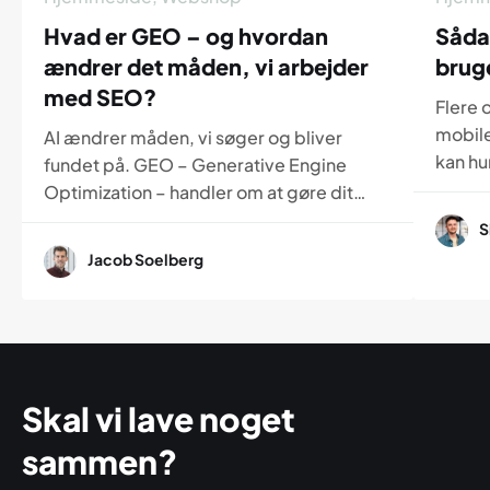
Hvad er GEO – og hvordan
Såda
ændrer det måden, vi arbejder
brug
med SEO?
Flere 
mobile
AI ændrer måden, vi søger og bliver
kan hur
fundet på. GEO – Generative Engine
dette 
Optimization – handler om at gøre dit
til, h
indhold forståeligt for både mennesker
S
tydeli
og AI. Læs her, hvordan GEO adskiller sig
Jacob Soelberg
kan g
fra SEO, og hvorfor det bliver en vigtig
opleve
del af fremtidens synlighed online.
Skal vi lave noget
sammen?