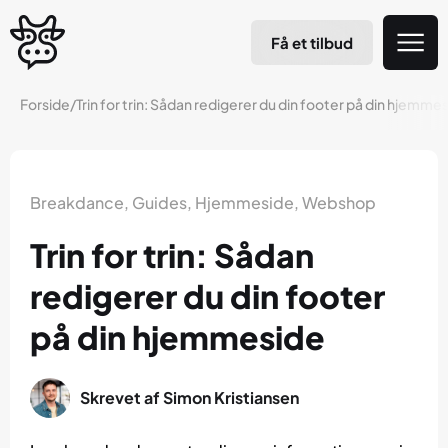
Få et tilbud
Forside
/
Trin for trin: Sådan redigerer du din footer på din hjemme
Breakdance
,
Guides
,
Hjemmeside
,
Webshop
Trin for trin: Sådan
redigerer du din footer
på din hjemmeside
Skrevet af
Simon Kristiansen