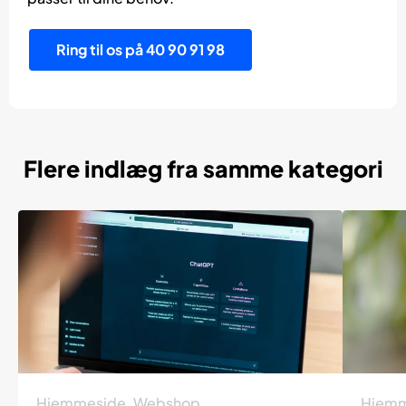
Ring til os på 40 90 91 98
Flere indlæg fra samme kategori
Hjemmeside
,
Webshop
Hjemm