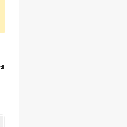
til
e