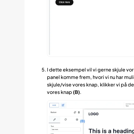
I dette eksempel vil vi gerne skjule v
panel komme frem, hvori vi nu har mulig
skjule/vise vores knap, klikker vi på det 
vores knap
(B)
.