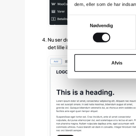
dem, eller som de har indsaml
Samtykkevalg
Nødvendig
Nu ser du en forhåndsvisning af siden. V
det lille ikon (
) i øverste højre hjørne.
Afvis