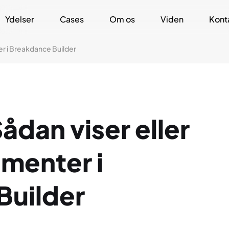
Ydelser
Cases
Om os
Viden
Kont
nter i Breakdance Builder
 Sådan viser eller
ementer i
Builder