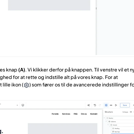
ores knap
(A)
. Vi klikker derfor på knappen. Til venstre vil et n
hed for at rette og indstille alt på vores knap. For at
lille ikon (
) som fører os til de avancerede indstillinger f