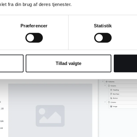
et fra din brug af deres tjenester.
Præferencer
Statistik
i anbefaler altid, at ”Structure” er foldet ud ved at klikke p
Tillad valgte