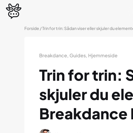
Forside
/
Trin for trin: Sådan viser eller skjuler du eleme
Breakdance
,
Guides
,
Hjemmeside
Trin for trin:
skjuler du el
Breakdance 