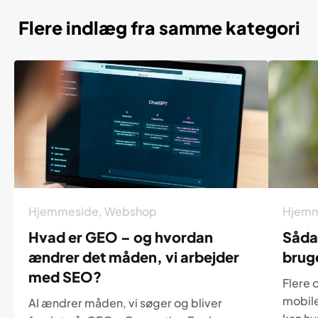
Flere indlæg fra samme kategori
Hjemmeside
,
Webshop
Hjemm
Hvad er GEO – og hvordan
Såda
ændrer det måden, vi arbejder
brug
med SEO?
Flere 
mobile
AI ændrer måden, vi søger og bliver