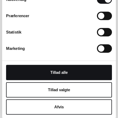
Når vi har udfyldt alle informationer omkring
vores vare, så skal vi tilføje varen til en
Præferencer
produktkategori (E), som vi oprettede i punkt 2.
Har vi glemt at oprette en kategori, så kan
Statistik
denne tilføjes ved at klikke på “Tilføj ny
kategori” (E). Herefter skal vi tilføje varens
primære billede (F) samt flere billeder til
Marketing
varegalleriet (G). Vi anbefaler altid den samme
størrelse på alle produktbilleder. Du kan læse
om, hvordan du tilpasser og optimerer dine
Tillad alle
billeder ved at følge
denne guide
.
Tillad valgte
Afvis