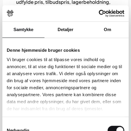
udfylde pris, tilbudspris, lagerbeholdning,
forsendelse m.m. I vores eksempel ønsker vi at
udfylde en normalpris, hvor mange der er på
lager af pågældende vare samt et varenummer
Samtykke
Detaljer
Om
(Dette finder vi under fanen “Beholdning” til
venstre) (C).
Denne hjemmeside bruger cookies
Vi bruger cookies til at tilpasse vores indhold og
annoncer, til at vise dig funktioner til sociale medier og til
at analysere vores trafik. Vi deler også oplysninger om
din brug af vores hjemmeside med vores partnere inden
for sociale medier, annonceringspartnere og
analysepartnere. Vores partnere kan kombinere disse
data med andre oplysninger, du har givet dem, eller som
de har indsamlet fra din brug af deres tjenester.
Samtykkevalg
Nødvendig