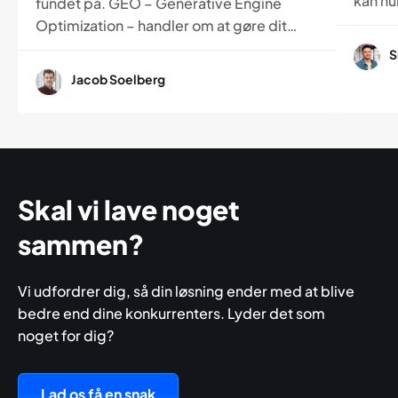
kan hur
fundet på. GEO – Generative Engine
dette 
Optimization – handler om at gøre dit
til, h
indhold forståeligt for både mennesker
S
tydeli
og AI. Læs her, hvordan GEO adskiller sig
Jacob Soelberg
kan g
fra SEO, og hvorfor det bliver en vigtig
opleve
del af fremtidens synlighed online.
Skal vi lave noget
sammen?
Vi udfordrer dig, så din løsning ender med at blive
bedre end dine konkurrenters. Lyder det som
noget for dig?
Lad os få en snak