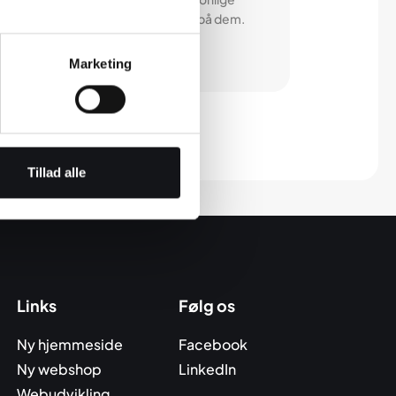
es varetægt. Vi lover at passe godt på dem.
Læs vores betingelser her.
Marketing
Tillad alle
Links
Følg os
Ny hjemmeside
Facebook
Ny webshop
LinkedIn
Webudvikling