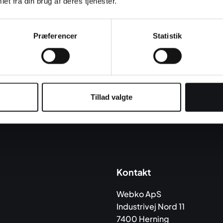
et fra din brug af deres tjenester.
oplysninger i vor
Præferencer
Statistik
Tillad valgte
Kontakt
Webko ApS
Industrivej Nord 11
7400 Herning