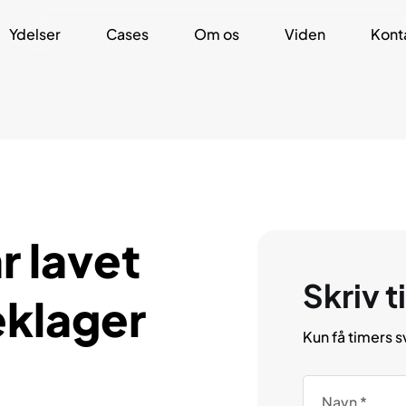
Ydelser
Cases
Om os
Viden
Kont
r lavet
Skriv ti
eklager
Kun få timers s