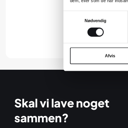
dem, eller som de har indsaml
Samtykkevalg
Nødvendig
Afvis
Skal vi lave noget
sammen?