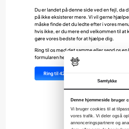
Du er landet på denne side ved en fejl, da de
på ikke eksisterer mere. Vi vil gerne hjælpe
måske finde det du ledte efter i vores menu
hvis ikke, er du mere end velkommen til at ko
gøre vores bedste for at hjælpe dig.
Ring til os med det samme eller send os en
formularen her, og vi vil besvare din henven
Ring til 42 90 91 98
Samtykke
Denne hjemmeside bruger c
Vi bruger cookies til at tilpas
vores trafik. Vi deler også 
annonceringspartnere og anal