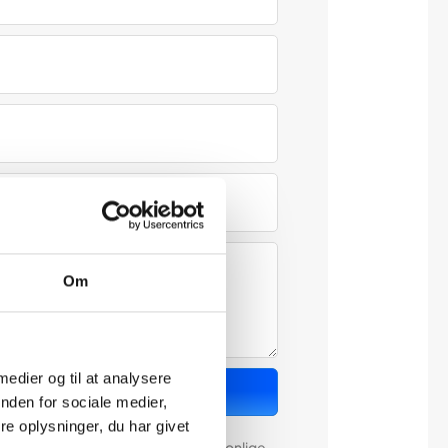
Om
 medier og til at analysere
Send besked
nden for sociale medier,
e oplysninger, du har givet
 formularen, afleverer du dine personlige