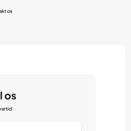
akt os
l os
vartid