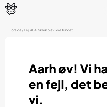
Forside
/
Fejl 404: Siden blev ikke fundet
Aarh øv! Vi ha
en fejl, det b
vi.