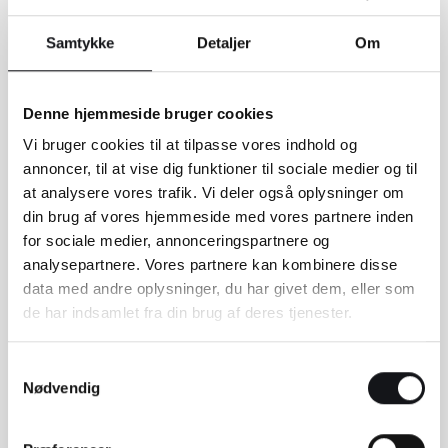
Samtykke
Detaljer
Om
Denne hjemmeside bruger cookies
Vi bruger cookies til at tilpasse vores indhold og
annoncer, til at vise dig funktioner til sociale medier og til
at analysere vores trafik. Vi deler også oplysninger om
din brug af vores hjemmeside med vores partnere inden
for sociale medier, annonceringspartnere og
analysepartnere. Vores partnere kan kombinere disse
data med andre oplysninger, du har givet dem, eller som
Send besked
de har indsamlet fra din brug af deres tjenester.
Når du udfylder formularen, afleverer du dine personlige
Samtykkevalg
oplysninger i vores varetægt. Vi lover at passe godt på dem.
Nødvendig
Læs vores betingelser her.