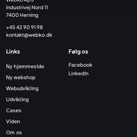
Industrivej Nord 11
7400 Herning
+45 42 90 91 98
kontakt@webko.dk
Links
Følg os
Facebook
Ny hjemmeside
LinkedIn
Ny webshop
Webudvikling
Udvikling
Cases
Viden
Om os