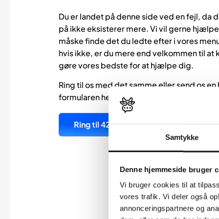
Du er landet på denne side ved en fejl, da de
på ikke eksisterer mere. Vi vil gerne hjælpe
måske finde det du ledte efter i vores menu
hvis ikke, er du mere end velkommen til at ko
gøre vores bedste for at hjælpe dig.
Ring til os med det samme eller send os en
formularen her, og vi vil besvare din henven
Ring til 42 90 91 98
Samtykke
Denne hjemmeside bruger c
Vi bruger cookies til at tilpas
vores trafik. Vi deler også 
annonceringspartnere og anal