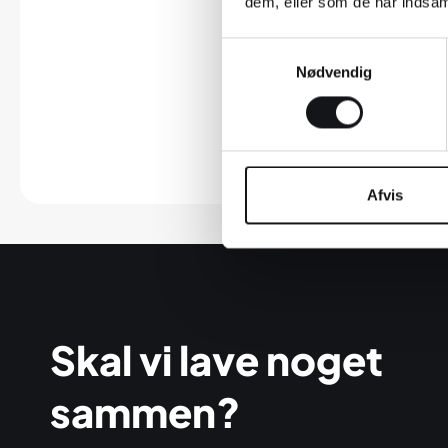
dem, eller som de har indsaml
Samtykkevalg
Nødvendig
Afvis
Skal vi lave noget
sammen?