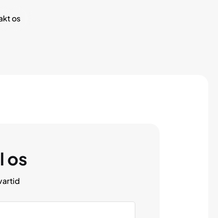
akt os
l os
vartid