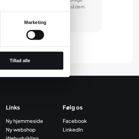
es varetægt. Vi lover at passe godt på dem.
Læs vores betingelser her.
Marketing
Tillad alle
Links
Følg os
Ny hjemmeside
Facebook
Ny webshop
LinkedIn
Webudvikling