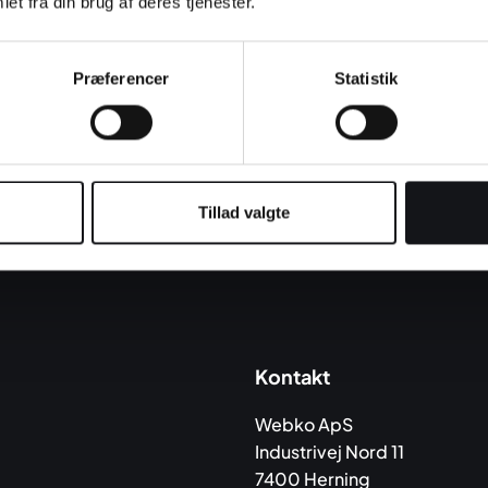
et fra din brug af deres tjenester.
oplysninger i vor
Præferencer
Statistik
Tillad valgte
Kontakt
Webko ApS
Industrivej Nord 11
7400 Herning