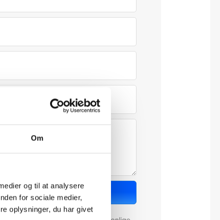
Om
 medier og til at analysere
Send besked
nden for sociale medier,
e oplysninger, du har givet
 formularen, afleverer du dine personlige