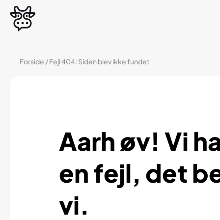
Forside
/
Fejl 404: Siden blev ikke fundet
Aarh øv! Vi ha
en fejl, det b
vi.