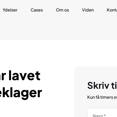
Ydelser
Cases
Om os
Viden
Kont
r lavet
Skriv ti
eklager
Kun få timers s